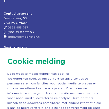
Contactgegevens
Beerzerweg 5D.
7731 PA Ommen
0529 455 767
(06) 39 03 22 63
info@vechtgenoten.nl
Bankgegevens
KVK: 08173948
Fiscaal: 819280288
Cookie melding
Rek.nr: NL85RABO0127579230
t.n.v. Stichting Vechtgenoten
Deze website maakt gebruik van cookies.
Copyright ©2026 Vechtgenoten
We gebruiken cookies om content en advertenties te
Ontwerp: StandOut Reclame
personaliseren, om functies voor social media te bieden en
om ons websiteverkeer te analyseren. Ook delen we
informatie over uw gebruik van onze site met onze partners
voor social media, adverteren en analyse. Deze partners
kunnen deze gegevens combineren met andere informatie die
u aan ze heeft verstrekt of die ze hebben verzameld op basis