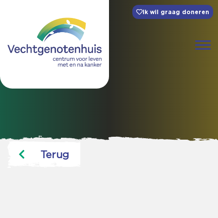
Ik wil graag doneren
Terug