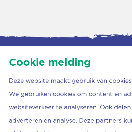
Cookie melding
Deze website maakt gebruik van cookies
Contac
Agenda
Beerzer
Nieuws
7731 PA
We gebruiken cookies om content en adve
Nieuwsbrief
0529 
Over ons
(06) 3
websiteverkeer te analyseren. Ook delen
Vrijwilligers
info@v
Ervaringen
adverteren en analyse. Deze partners k
Steun ons
Privacyverklaring