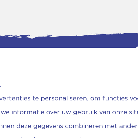
.
tgegevens
Bankgegevens
weg 5D.
KVK: 08173948
 Ommen
Fiscaal: 819280288
rtenties te personaliseren, om functies vo
455 767
Rek.nr: NL85RABO0127579230
9 03 22 63
t.n.v. Stichting Vechtgenoten
 we informatie over uw gebruik van onze sit
echtgenoten.nl
unnen deze gegevens combineren met andere 