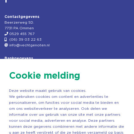
Contactgegevens
Beerzerweg 5D.
7731 PA Ommen
0529 455 767
(06) 39 03 22 63
info@vechtgenoten.nl
Bankgegevens
KVK: 08173948
Fiscaal: 819280288
Cookie melding
Rek.nr: NL85RABO0127579230
t.n.v. Stichting Vechtgenoten
Deze website maakt gebruik van cookies.
Copyright ©2026 Vechtgenoten
We gebruiken cookies om content en advertenties te
Ontwerp: StandOut Reclame
personaliseren, om functies voor social media te bieden en
om ons websiteverkeer te analyseren. Ook delen we
informatie over uw gebruik van onze site met onze partners
voor social media, adverteren en analyse. Deze partners
kunnen deze gegevens combineren met andere informatie die
u aan ze heeft verstrekt of die ze hebben verzameld op basis