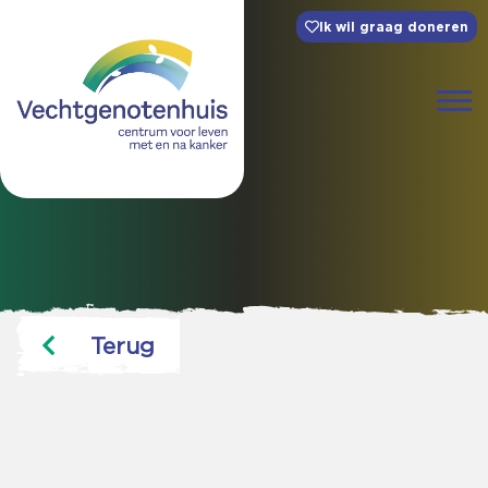
Ik wil graag doneren
Terug