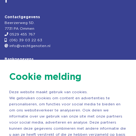
Contactgegevens
Beerzerweg 5D.
7731 PA Ommen
0529 455 767
(06) 39 03 22 63
info@vechtgenoten.nl
Bankgegevens
KVK: 08173948
Fiscaal: 819280288
Cookie melding
Rek.nr: NL85RABO0127579230
t.n.v. Stichting Vechtgenoten
Deze website maakt gebruik van cookies.
Copyright ©2026 Vechtgenoten
We gebruiken cookies om content en advertenties te
Ontwerp: StandOut Reclame
personaliseren, om functies voor social media te bieden en
om ons websiteverkeer te analyseren. Ook delen we
informatie over uw gebruik van onze site met onze partners
voor social media, adverteren en analyse. Deze partners
kunnen deze gegevens combineren met andere informatie die
u aan ze heeft verstrekt of die ze hebben verzameld op basis