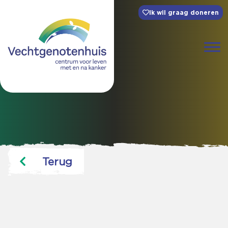
Ik wil graag doneren
Terug