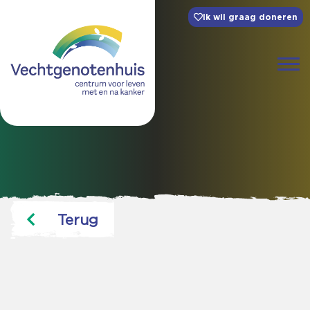
Ik wil graag doneren
Terug