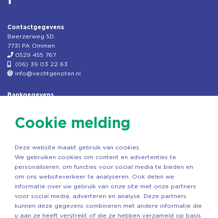
Contactgegevens
Beerzerweg 5D.
7731 PA Ommen
0529 455 767
(06) 39 03 22 63
info@vechtgenoten.nl
Bankgegevens
KVK: 08173948
Fiscaal: 819280288
Cookie melding
Rek.nr: NL85RABO0127579230
t.n.v. Stichting Vechtgenoten
Deze website maakt gebruik van cookies.
Copyright ©2026 Vechtgenoten
We gebruiken cookies om content en advertenties te
Ontwerp: StandOut Reclame
personaliseren, om functies voor social media te bieden en
om ons websiteverkeer te analyseren. Ook delen we
informatie over uw gebruik van onze site met onze partners
voor social media, adverteren en analyse. Deze partners
kunnen deze gegevens combineren met andere informatie die
u aan ze heeft verstrekt of die ze hebben verzameld op basis