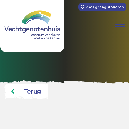
Ik wil graag doneren
Terug