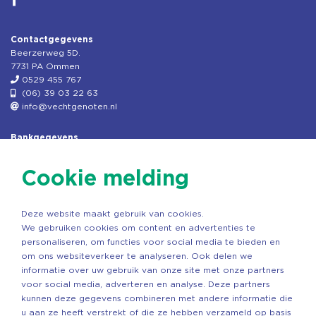
Contactgegevens
Beerzerweg 5D.
7731 PA Ommen
0529 455 767
(06) 39 03 22 63
info@vechtgenoten.nl
Bankgegevens
KVK: 08173948
Fiscaal: 819280288
Cookie melding
Rek.nr: NL85RABO0127579230
t.n.v. Stichting Vechtgenoten
Deze website maakt gebruik van cookies.
Copyright ©2026 Vechtgenoten
We gebruiken cookies om content en advertenties te
Ontwerp: StandOut Reclame
personaliseren, om functies voor social media te bieden en
om ons websiteverkeer te analyseren. Ook delen we
informatie over uw gebruik van onze site met onze partners
voor social media, adverteren en analyse. Deze partners
kunnen deze gegevens combineren met andere informatie die
u aan ze heeft verstrekt of die ze hebben verzameld op basis