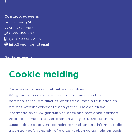
Contactgegevens
Beerzerweg 5D.
7731 PA Ommen
0529 455 767
(06) 39 03 22 63
info@vechtgenoten.nl
Bankgegevens
KVK: 08173948
Fiscaal: 819280288
Cookie melding
Rek.nr: NL85RABO0127579230
t.n.v. Stichting Vechtgenoten
Deze website maakt gebruik van cookies.
Copyright ©2026 Vechtgenoten
We gebruiken cookies om content en advertenties te
Ontwerp: StandOut Reclame
personaliseren, om functies voor social media te bieden en
om ons websiteverkeer te analyseren. Ook delen we
informatie over uw gebruik van onze site met onze partners
voor social media, adverteren en analyse. Deze partners
kunnen deze gegevens combineren met andere informatie die
u aan ze heeft verstrekt of die ze hebben verzameld op basis