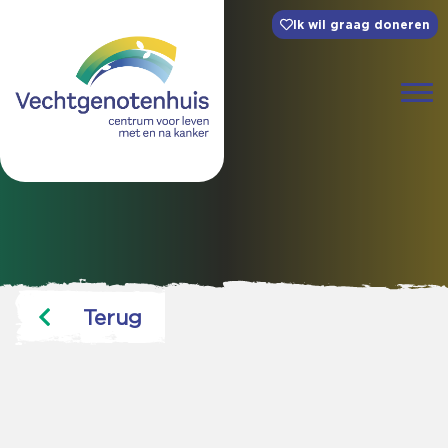
Ik wil graag doneren
Terug