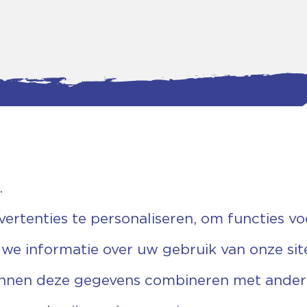
.
tgegevens
Bankgegevens
weg 5D.
KVK: 08173948
 Ommen
Fiscaal: 819280288
rtenties te personaliseren, om functies vo
455 767
Rek.nr: NL85RABO0127579230
9 03 22 63
t.n.v. Stichting Vechtgenoten
 we informatie over uw gebruik van onze sit
echtgenoten.nl
unnen deze gegevens combineren met andere 