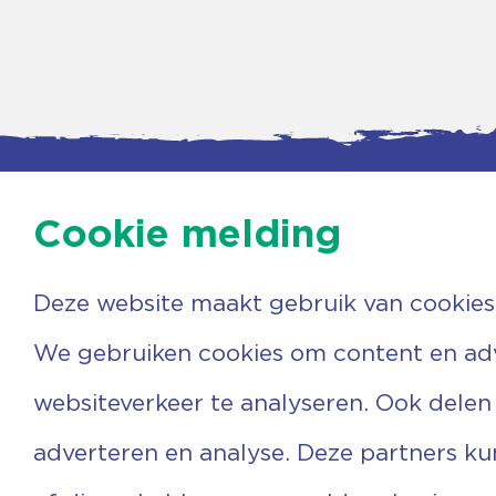
Cookie melding
Deze website maakt gebruik van cookies
Contac
Agenda
Beerzer
Nieuws
7731 PA
We gebruiken cookies om content en adve
Nieuwsbrief
0529 
Over ons
(06) 3
websiteverkeer te analyseren. Ook delen
Vrijwilligers
info@v
Ervaringen
adverteren en analyse. Deze partners k
Steun ons
Privacyverklaring