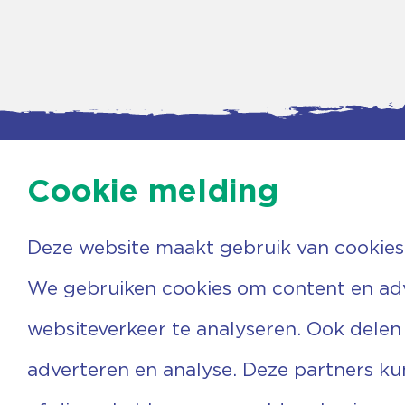
Cookie melding
Deze website maakt gebruik van cookies
Contac
Agenda
Beerzer
Nieuws
7731 PA
We gebruiken cookies om content en adve
Nieuwsbrief
0529 
Over ons
(06) 3
websiteverkeer te analyseren. Ook delen
Vrijwilligers
info@v
Ervaringen
adverteren en analyse. Deze partners k
Steun ons
Privacyverklaring