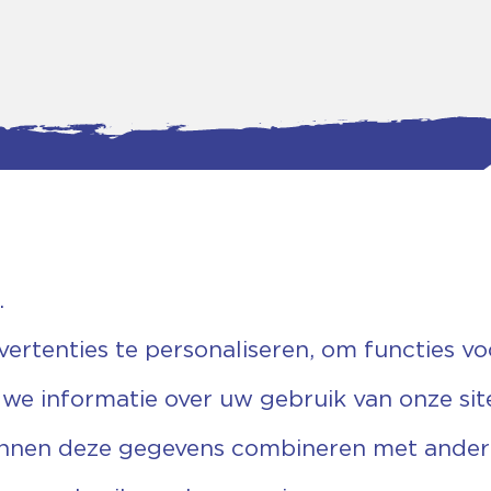
.
tgegevens
Bankgegevens
weg 5D.
KVK: 08173948
 Ommen
Fiscaal: 819280288
rtenties te personaliseren, om functies vo
455 767
Rek.nr: NL85RABO0127579230
9 03 22 63
t.n.v. Stichting Vechtgenoten
 we informatie over uw gebruik van onze sit
echtgenoten.nl
unnen deze gegevens combineren met andere 