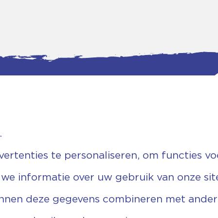
.
tgegevens
Bankgegevens
weg 5D.
KVK: 08173948
 Ommen
Fiscaal: 819280288
rtenties te personaliseren, om functies vo
455 767
Rek.nr: NL85RABO0127579230
9 03 22 63
t.n.v. Stichting Vechtgenoten
 we informatie over uw gebruik van onze sit
echtgenoten.nl
unnen deze gegevens combineren met andere 