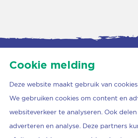
Cookie melding
Deze website maakt gebruik van cookies
Contac
Agenda
Beerzer
Nieuws
7731 PA
We gebruiken cookies om content en adve
Nieuwsbrief
0529 
Over ons
(06) 3
websiteverkeer te analyseren. Ook delen
Vrijwilligers
info@v
Ervaringen
adverteren en analyse. Deze partners k
Steun ons
Privacyverklaring