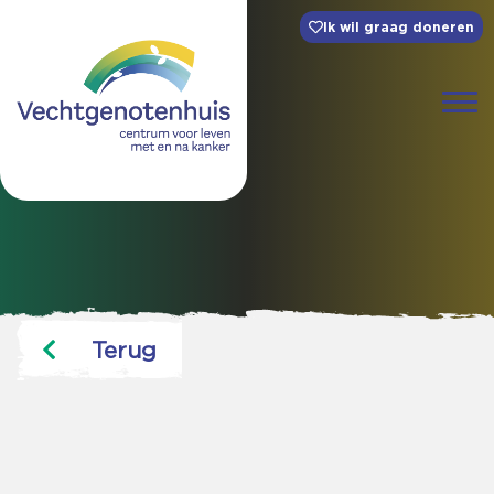
Ik wil graag doneren
Terug