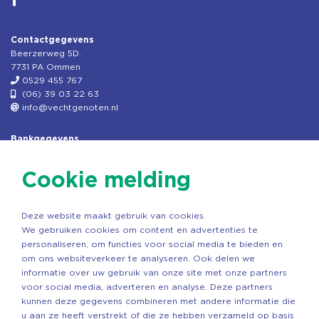
Contactgegevens
Beerzerweg 5D.
7731 PA Ommen
0529 455 767
(06) 39 03 22 63
info@vechtgenoten.nl
Bankgegevens
KVK: 08173948
Fiscaal: 819280288
Cookie melding
Rek.nr: NL85RABO0127579230
t.n.v. Stichting Vechtgenoten
Deze website maakt gebruik van cookies.
Copyright ©2026 Vechtgenoten
We gebruiken cookies om content en advertenties te
Ontwerp: StandOut Reclame
personaliseren, om functies voor social media te bieden en
om ons websiteverkeer te analyseren. Ook delen we
informatie over uw gebruik van onze site met onze partners
voor social media, adverteren en analyse. Deze partners
kunnen deze gegevens combineren met andere informatie die
u aan ze heeft verstrekt of die ze hebben verzameld op basis