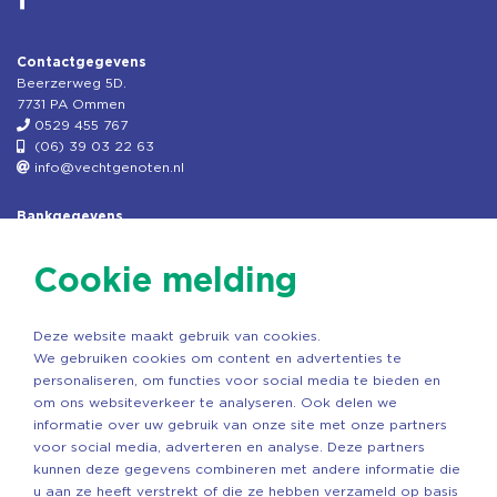
Contactgegevens
Beerzerweg 5D.
7731 PA Ommen
0529 455 767
(06) 39 03 22 63
info@vechtgenoten.nl
Bankgegevens
KVK: 08173948
Fiscaal: 819280288
Cookie melding
Rek.nr: NL85RABO0127579230
t.n.v. Stichting Vechtgenoten
Deze website maakt gebruik van cookies.
Copyright ©2026 Vechtgenoten
We gebruiken cookies om content en advertenties te
Ontwerp: StandOut Reclame
personaliseren, om functies voor social media te bieden en
om ons websiteverkeer te analyseren. Ook delen we
informatie over uw gebruik van onze site met onze partners
voor social media, adverteren en analyse. Deze partners
kunnen deze gegevens combineren met andere informatie die
u aan ze heeft verstrekt of die ze hebben verzameld op basis