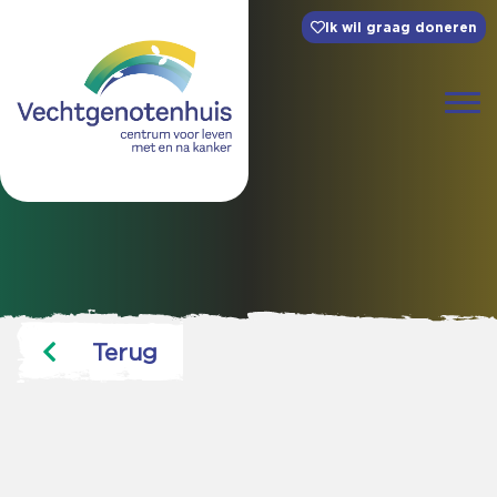
Ik wil graag doneren
Terug