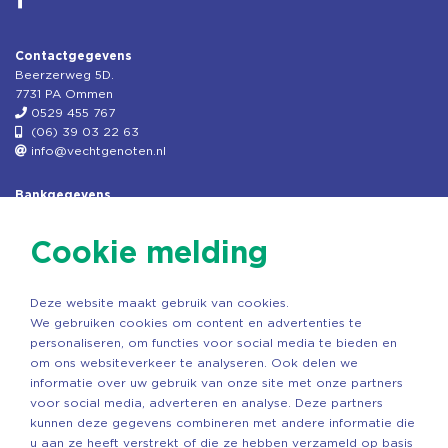
Contactgegevens
Beerzerweg 5D.
7731 PA Ommen
0529 455 767
(06) 39 03 22 63
info@vechtgenoten.nl
Bankgegevens
KVK: 08173948
Fiscaal: 819280288
Cookie melding
Rek.nr: NL85RABO0127579230
t.n.v. Stichting Vechtgenoten
Deze website maakt gebruik van cookies.
Copyright ©2026 Vechtgenoten
We gebruiken cookies om content en advertenties te
Ontwerp: StandOut Reclame
personaliseren, om functies voor social media te bieden en
om ons websiteverkeer te analyseren. Ook delen we
informatie over uw gebruik van onze site met onze partners
voor social media, adverteren en analyse. Deze partners
kunnen deze gegevens combineren met andere informatie die
u aan ze heeft verstrekt of die ze hebben verzameld op basis