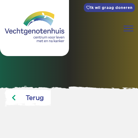
Ik wil graag doneren
Terug