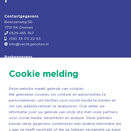
Contactgegevens
Beerzerweg 5D.
7731 PA Ommen
0529 455 767
(06) 39 03 22 63
info@vechtgenoten.nl
Bankgegevens
KVK: 08173948
Fiscaal: 819280288
Cookie melding
Rek.nr: NL85RABO0127579230
t.n.v. Stichting Vechtgenoten
Deze website maakt gebruik van cookies.
Copyright ©2026 Vechtgenoten
We gebruiken cookies om content en advertenties te
Ontwerp: StandOut Reclame
personaliseren, om functies voor social media te bieden en
om ons websiteverkeer te analyseren. Ook delen we
informatie over uw gebruik van onze site met onze partners
voor social media, adverteren en analyse. Deze partners
kunnen deze gegevens combineren met andere informatie die
u aan ze heeft verstrekt of die ze hebben verzameld op basis