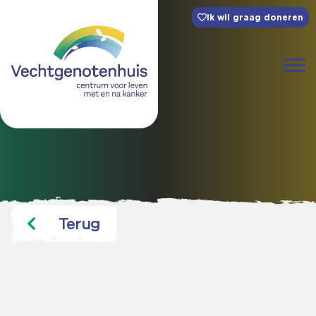
Ik wil graag doneren
Terug