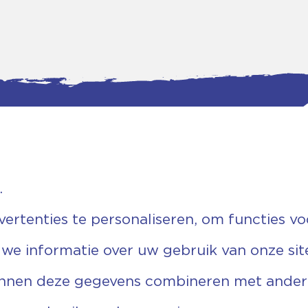
.
tgegevens
Bankgegevens
weg 5D.
KVK: 08173948
 Ommen
Fiscaal: 819280288
rtenties te personaliseren, om functies vo
455 767
Rek.nr: NL85RABO0127579230
9 03 22 63
t.n.v. Stichting Vechtgenoten
 we informatie over uw gebruik van onze sit
echtgenoten.nl
unnen deze gegevens combineren met andere 