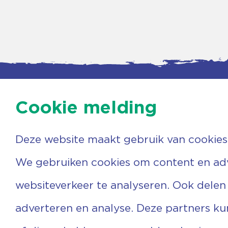
Cookie melding
Deze website maakt gebruik van cookies
Contac
Agenda
Beerzer
Nieuws
7731 PA
We gebruiken cookies om content en adve
Nieuwsbrief
0529 
Over ons
(06) 3
websiteverkeer te analyseren. Ook delen
Vrijwilligers
info@v
Ervaringen
adverteren en analyse. Deze partners k
Steun ons
Privacyverklaring