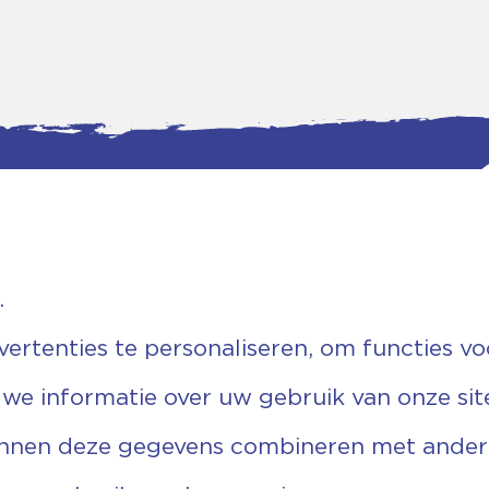
.
tgegevens
Bankgegevens
weg 5D.
KVK: 08173948
 Ommen
Fiscaal: 819280288
rtenties te personaliseren, om functies vo
455 767
Rek.nr: NL85RABO0127579230
9 03 22 63
t.n.v. Stichting Vechtgenoten
 we informatie over uw gebruik van onze sit
echtgenoten.nl
unnen deze gegevens combineren met andere 