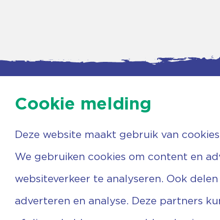
Cookie melding
Deze website maakt gebruik van cookies
Contac
Agenda
Beerzer
Nieuws
7731 PA
We gebruiken cookies om content en adve
Nieuwsbrief
0529 
Over ons
(06) 3
websiteverkeer te analyseren. Ook delen
Vrijwilligers
info@v
Ervaringen
adverteren en analyse. Deze partners k
Steun ons
Privacyverklaring