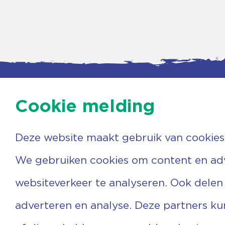
Cookie melding
Deze website maakt gebruik van cookies
Contac
Agenda
Beerzer
Nieuws
7731 PA
We gebruiken cookies om content en adve
Nieuwsbrief
0529 
Over ons
(06) 3
websiteverkeer te analyseren. Ook delen
Vrijwilligers
info@v
Ervaringen
adverteren en analyse. Deze partners k
Steun ons
Privacyverklaring