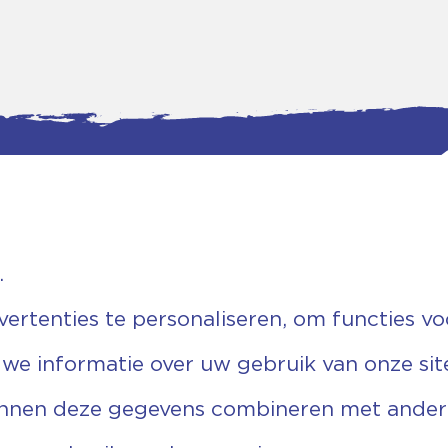
.
tgegevens
Bankgegevens
weg 5D.
KVK: 08173948
 Ommen
Fiscaal: 819280288
rtenties te personaliseren, om functies vo
455 767
Rek.nr: NL85RABO0127579230
9 03 22 63
t.n.v. Stichting Vechtgenoten
 we informatie over uw gebruik van onze sit
echtgenoten.nl
unnen deze gegevens combineren met andere 