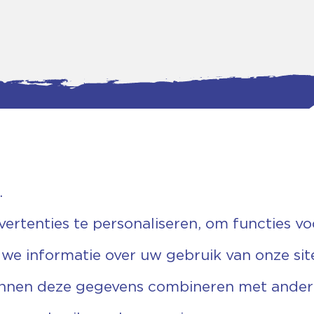
.
tgegevens
Bankgegevens
weg 5D.
KVK: 08173948
 Ommen
Fiscaal: 819280288
rtenties te personaliseren, om functies vo
455 767
Rek.nr: NL85RABO0127579230
9 03 22 63
t.n.v. Stichting Vechtgenoten
 we informatie over uw gebruik van onze sit
echtgenoten.nl
unnen deze gegevens combineren met andere 