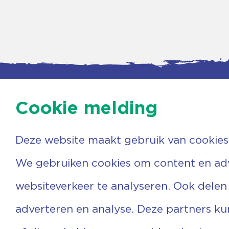
Cookie melding
Deze website maakt gebruik van cookies
Contac
Agenda
Beerzer
Nieuws
7731 PA
We gebruiken cookies om content en adve
Nieuwsbrief
0529 
Over ons
(06) 3
websiteverkeer te analyseren. Ook delen
Vrijwilligers
info@v
Ervaringen
adverteren en analyse. Deze partners k
Steun ons
Privacyverklaring