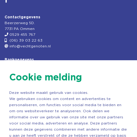
Contactgegevens
Beerzerweg 5D.
7731 PA Ommen
0529 455 767
(06) 39 03 22 63
info@vechtgenoten.nl
Bankgegevens
KVK: 08173948
Fiscaal: 819280288
Cookie melding
Rek.nr: NL85RABO0127579230
t.n.v. Stichting Vechtgenoten
Deze website maakt gebruik van cookies.
Copyright ©2026 Vechtgenoten
We gebruiken cookies om content en advertenties te
Ontwerp: StandOut Reclame
personaliseren, om functies voor social media te bieden en
om ons websiteverkeer te analyseren. Ook delen we
informatie over uw gebruik van onze site met onze partners
voor social media, adverteren en analyse. Deze partners
kunnen deze gegevens combineren met andere informatie die
u aan ze heeft verstrekt of die ze hebben verzameld op basis