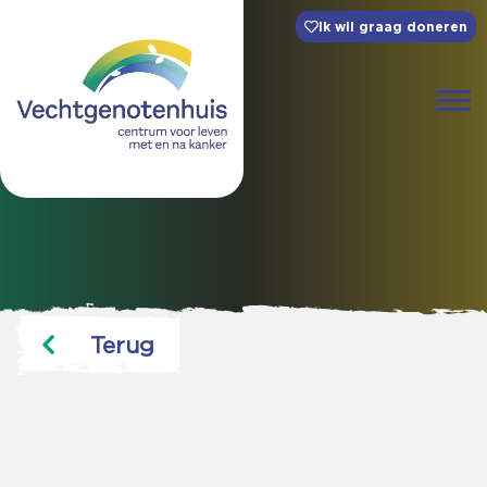
Ik wil graag doneren
Terug