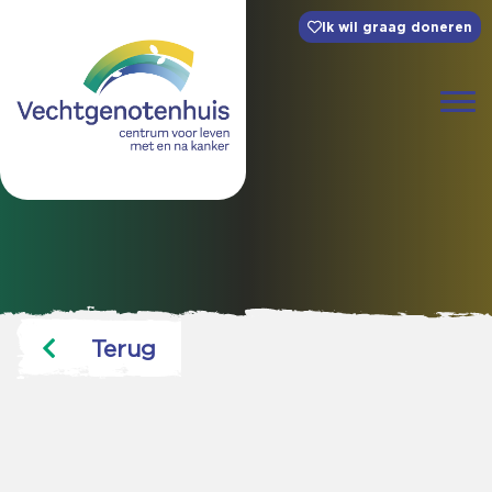
Ik wil graag doneren
Terug