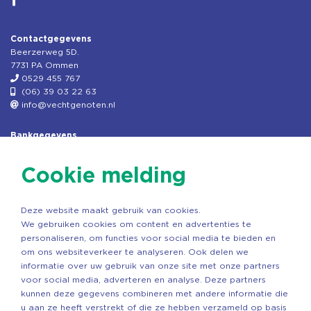
Contactgegevens
Beerzerweg 5D.
7731 PA Ommen
0529 455 767
(06) 39 03 22 63
info@vechtgenoten.nl
Bankgegevens
KVK: 08173948
Fiscaal: 819280288
Cookie melding
Rek.nr: NL85RABO0127579230
t.n.v. Stichting Vechtgenoten
Deze website maakt gebruik van cookies.
Copyright ©2026 Vechtgenoten
We gebruiken cookies om content en advertenties te
Ontwerp: StandOut Reclame
personaliseren, om functies voor social media te bieden en
om ons websiteverkeer te analyseren. Ook delen we
informatie over uw gebruik van onze site met onze partners
voor social media, adverteren en analyse. Deze partners
kunnen deze gegevens combineren met andere informatie die
u aan ze heeft verstrekt of die ze hebben verzameld op basis