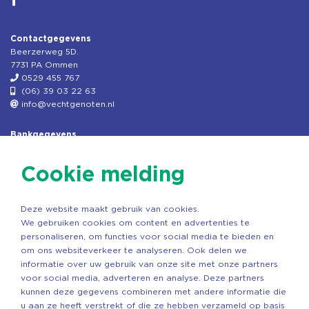
Contactgegevens
Beerzerweg 5D.
7731 PA Ommen
0529 455 767
(06) 39 03 22 63
info@vechtgenoten.nl
Bankgegevens
KVK: 08173948
Fiscaal: 819280288
Cookie melding
Rek.nr: NL85RABO0127579230
t.n.v. Stichting Vechtgenoten
Deze website maakt gebruik van cookies.
Copyright ©2026 Vechtgenoten
We gebruiken cookies om content en advertenties te
Ontwerp: StandOut Reclame
personaliseren, om functies voor social media te bieden en
om ons websiteverkeer te analyseren. Ook delen we
informatie over uw gebruik van onze site met onze partners
voor social media, adverteren en analyse. Deze partners
kunnen deze gegevens combineren met andere informatie die
u aan ze heeft verstrekt of die ze hebben verzameld op basis