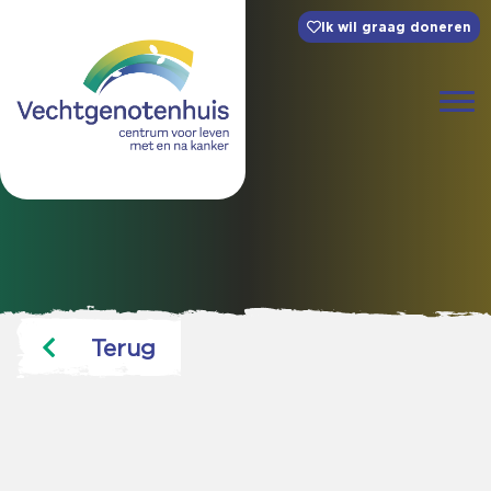
Ik wil graag doneren
Terug