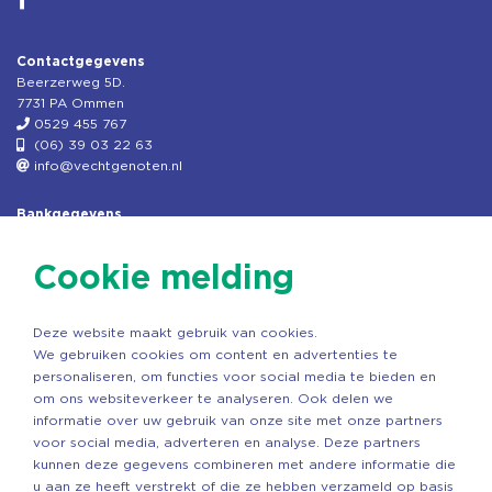
Contactgegevens
Beerzerweg 5D.
7731 PA Ommen
0529 455 767
(06) 39 03 22 63
info@vechtgenoten.nl
Bankgegevens
KVK: 08173948
Fiscaal: 819280288
Cookie melding
Rek.nr: NL85RABO0127579230
t.n.v. Stichting Vechtgenoten
Deze website maakt gebruik van cookies.
Copyright ©2026 Vechtgenoten
We gebruiken cookies om content en advertenties te
Ontwerp: StandOut Reclame
personaliseren, om functies voor social media te bieden en
om ons websiteverkeer te analyseren. Ook delen we
informatie over uw gebruik van onze site met onze partners
voor social media, adverteren en analyse. Deze partners
kunnen deze gegevens combineren met andere informatie die
u aan ze heeft verstrekt of die ze hebben verzameld op basis