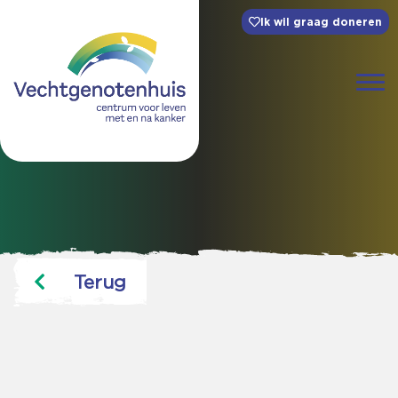
Ik wil graag doneren
Terug