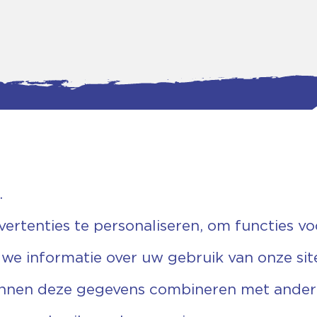
.
tgegevens
Bankgegevens
weg 5D.
KVK: 08173948
 Ommen
Fiscaal: 819280288
rtenties te personaliseren, om functies vo
455 767
Rek.nr: NL85RABO0127579230
9 03 22 63
t.n.v. Stichting Vechtgenoten
 we informatie over uw gebruik van onze sit
echtgenoten.nl
unnen deze gegevens combineren met andere 