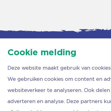
Cookie melding
Deze website maakt gebruik van cookies
Contac
Agenda
Beerzer
Nieuws
7731 PA
We gebruiken cookies om content en adve
Nieuwsbrief
0529 
Over ons
(06) 3
websiteverkeer te analyseren. Ook delen
Vrijwilligers
info@v
Ervaringen
adverteren en analyse. Deze partners k
Steun ons
Privacyverklaring