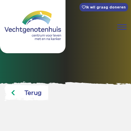
Ik wil graag doneren
Terug