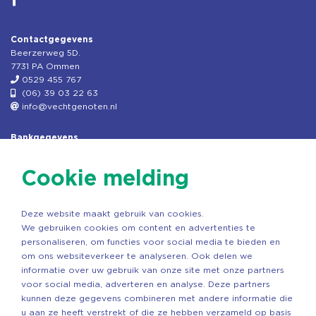
Contactgegevens
Beerzerweg 5D.
7731 PA Ommen
0529 455 767
(06) 39 03 22 63
info@vechtgenoten.nl
Bankgegevens
KVK: 08173948
Fiscaal: 819280288
Cookie melding
Rek.nr: NL85RABO0127579230
t.n.v. Stichting Vechtgenoten
Deze website maakt gebruik van cookies.
Copyright ©2026 Vechtgenoten
We gebruiken cookies om content en advertenties te
Ontwerp: StandOut Reclame
personaliseren, om functies voor social media te bieden en
om ons websiteverkeer te analyseren. Ook delen we
informatie over uw gebruik van onze site met onze partners
voor social media, adverteren en analyse. Deze partners
kunnen deze gegevens combineren met andere informatie die
u aan ze heeft verstrekt of die ze hebben verzameld op basis