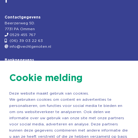
Contactgegevens
Beerzerweg 5D.
7731 PA Ommen
0529 455 767
(06) 39 03 22 63
info@vechtgenoten.nl
Bankgegevens
KVK: 08173948
Fiscaal: 819280288
Cookie melding
Rek.nr: NL85RABO0127579230
t.n.v. Stichting Vechtgenoten
Deze website maakt gebruik van cookies.
Copyright ©2026 Vechtgenoten
We gebruiken cookies om content en advertenties te
Ontwerp: StandOut Reclame
personaliseren, om functies voor social media te bieden en
om ons websiteverkeer te analyseren. Ook delen we
informatie over uw gebruik van onze site met onze partners
voor social media, adverteren en analyse. Deze partners
kunnen deze gegevens combineren met andere informatie die
u aan ze heeft verstrekt of die ze hebben verzameld op basis