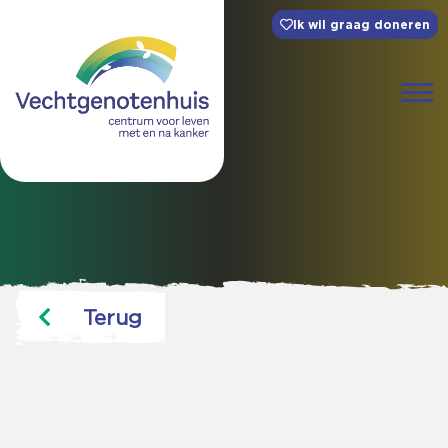
Ik wil graag doneren
Terug