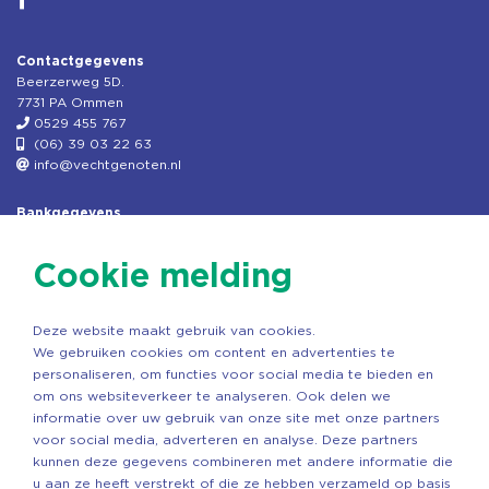
Contactgegevens
Beerzerweg 5D.
7731 PA Ommen
0529 455 767
(06) 39 03 22 63
info@vechtgenoten.nl
Bankgegevens
KVK: 08173948
Fiscaal: 819280288
Cookie melding
Rek.nr: NL85RABO0127579230
t.n.v. Stichting Vechtgenoten
Deze website maakt gebruik van cookies.
Copyright ©2026 Vechtgenoten
We gebruiken cookies om content en advertenties te
Ontwerp: StandOut Reclame
personaliseren, om functies voor social media te bieden en
om ons websiteverkeer te analyseren. Ook delen we
informatie over uw gebruik van onze site met onze partners
voor social media, adverteren en analyse. Deze partners
kunnen deze gegevens combineren met andere informatie die
u aan ze heeft verstrekt of die ze hebben verzameld op basis