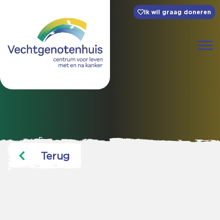
Ik wil graag doneren
Terug