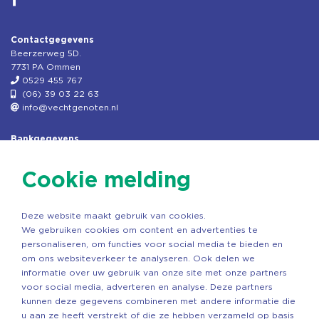
Contactgegevens
Beerzerweg 5D.
7731 PA Ommen
0529 455 767
(06) 39 03 22 63
info@vechtgenoten.nl
Bankgegevens
KVK: 08173948
Fiscaal: 819280288
Cookie melding
Rek.nr: NL85RABO0127579230
t.n.v. Stichting Vechtgenoten
Deze website maakt gebruik van cookies.
Copyright ©2026 Vechtgenoten
We gebruiken cookies om content en advertenties te
Ontwerp: StandOut Reclame
personaliseren, om functies voor social media te bieden en
om ons websiteverkeer te analyseren. Ook delen we
informatie over uw gebruik van onze site met onze partners
voor social media, adverteren en analyse. Deze partners
kunnen deze gegevens combineren met andere informatie die
u aan ze heeft verstrekt of die ze hebben verzameld op basis