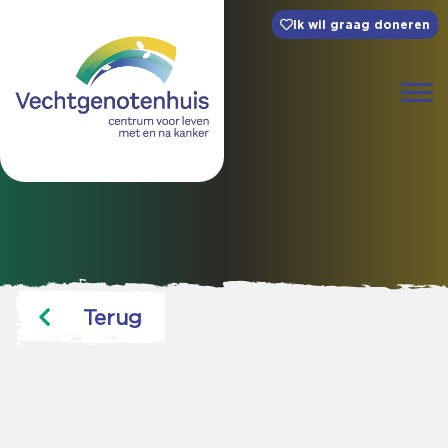
Ik wil graag doneren
Terug