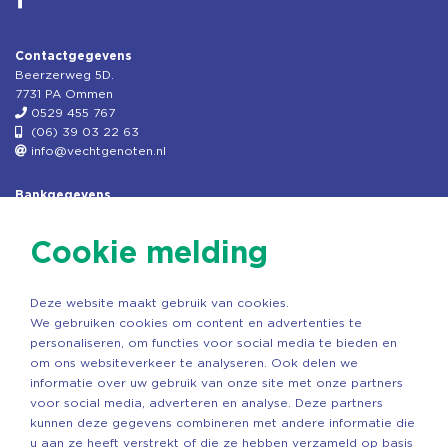
Contactgegevens
Beerzerweg 5D.
7731 PA Ommen
0529 455 767
(06) 39 03 22 63
info@vechtgenoten.nl
Bankgegevens
KVK: 08173948
Fiscaal: 819280288
Cookie melding
Rek.nr: NL85RABO0127579230
t.n.v. Stichting Vechtgenoten
Deze website maakt gebruik van cookies.
Copyright ©2026 Vechtgenoten
We gebruiken cookies om content en advertenties te
Ontwerp: StandOut Reclame
personaliseren, om functies voor social media te bieden en
om ons websiteverkeer te analyseren. Ook delen we
informatie over uw gebruik van onze site met onze partners
voor social media, adverteren en analyse. Deze partners
kunnen deze gegevens combineren met andere informatie die
u aan ze heeft verstrekt of die ze hebben verzameld op basis