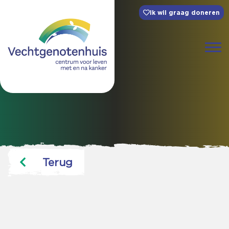
Ik wil graag doneren
Terug