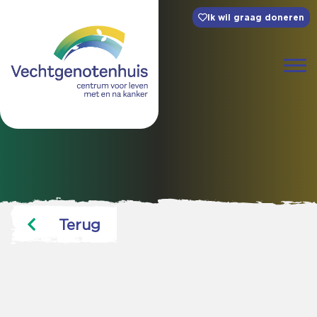
Ik wil graag doneren
Terug