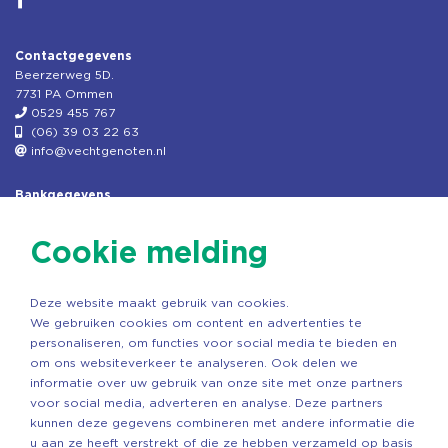
Contactgegevens
Beerzerweg 5D.
7731 PA Ommen
0529 455 767
(06) 39 03 22 63
info@vechtgenoten.nl
Bankgegevens
KVK: 08173948
Fiscaal: 819280288
Cookie melding
Rek.nr: NL85RABO0127579230
t.n.v. Stichting Vechtgenoten
Deze website maakt gebruik van cookies.
Copyright ©2026 Vechtgenoten
We gebruiken cookies om content en advertenties te
Ontwerp: StandOut Reclame
personaliseren, om functies voor social media te bieden en
om ons websiteverkeer te analyseren. Ook delen we
informatie over uw gebruik van onze site met onze partners
voor social media, adverteren en analyse. Deze partners
kunnen deze gegevens combineren met andere informatie die
u aan ze heeft verstrekt of die ze hebben verzameld op basis