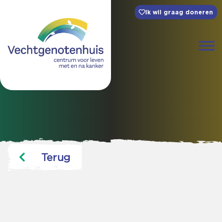
Ik wil graag doneren
Terug