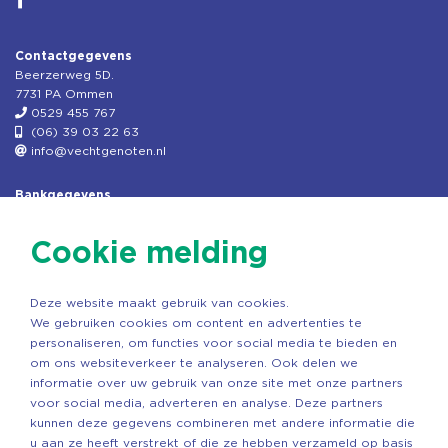
Contactgegevens
Beerzerweg 5D.
7731 PA Ommen
0529 455 767
(06) 39 03 22 63
info@vechtgenoten.nl
Bankgegevens
KVK: 08173948
Fiscaal: 819280288
Cookie melding
Rek.nr: NL85RABO0127579230
t.n.v. Stichting Vechtgenoten
Deze website maakt gebruik van cookies.
Copyright ©2026 Vechtgenoten
We gebruiken cookies om content en advertenties te
Ontwerp: StandOut Reclame
personaliseren, om functies voor social media te bieden en
om ons websiteverkeer te analyseren. Ook delen we
informatie over uw gebruik van onze site met onze partners
voor social media, adverteren en analyse. Deze partners
kunnen deze gegevens combineren met andere informatie die
u aan ze heeft verstrekt of die ze hebben verzameld op basis