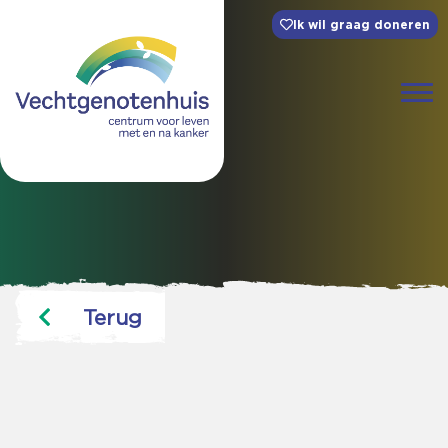
Ik wil graag doneren
Terug