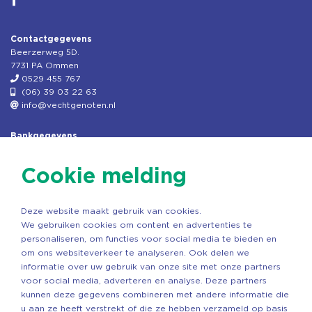
Contactgegevens
Beerzerweg 5D.
7731 PA Ommen
0529 455 767
(06) 39 03 22 63
info@vechtgenoten.nl
Bankgegevens
KVK: 08173948
Fiscaal: 819280288
Cookie melding
Rek.nr: NL85RABO0127579230
t.n.v. Stichting Vechtgenoten
Deze website maakt gebruik van cookies.
Copyright ©2026 Vechtgenoten
We gebruiken cookies om content en advertenties te
Ontwerp: StandOut Reclame
personaliseren, om functies voor social media te bieden en
om ons websiteverkeer te analyseren. Ook delen we
informatie over uw gebruik van onze site met onze partners
voor social media, adverteren en analyse. Deze partners
kunnen deze gegevens combineren met andere informatie die
u aan ze heeft verstrekt of die ze hebben verzameld op basis