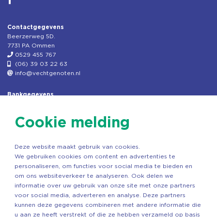
Contactgegevens
Beerzerweg 5D.
7731 PA Ommen
0529 455 767
(06) 39 03 22 63
info@vechtgenoten.nl
Bankgegevens
KVK: 08173948
Fiscaal: 819280288
Cookie melding
Rek.nr: NL85RABO0127579230
t.n.v. Stichting Vechtgenoten
Deze website maakt gebruik van cookies.
Copyright ©2026 Vechtgenoten
We gebruiken cookies om content en advertenties te
Ontwerp: StandOut Reclame
personaliseren, om functies voor social media te bieden en
om ons websiteverkeer te analyseren. Ook delen we
informatie over uw gebruik van onze site met onze partners
voor social media, adverteren en analyse. Deze partners
kunnen deze gegevens combineren met andere informatie die
u aan ze heeft verstrekt of die ze hebben verzameld op basis