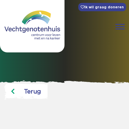
Ik wil graag doneren
Terug