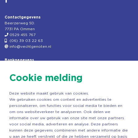
Contactgegevens
Beerzerweg 5D.
7731 PA Ommen
0529 455 767
(06) 39 03 22 63
info@vechtgenoten.nl
Bankgegevens
KVK: 08173948
Fiscaal: 819280288
Cookie melding
Rek.nr: NL85RABO0127579230
t.n.v. Stichting Vechtgenoten
Deze website maakt gebruik van cookies.
Copyright ©2026 Vechtgenoten
We gebruiken cookies om content en advertenties te
Ontwerp: StandOut Reclame
personaliseren, om functies voor social media te bieden en
om ons websiteverkeer te analyseren. Ook delen we
informatie over uw gebruik van onze site met onze partners
voor social media, adverteren en analyse. Deze partners
kunnen deze gegevens combineren met andere informatie die
u aan ze heeft verstrekt of die ze hebben verzameld op basis