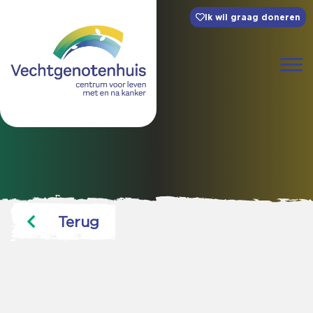
Ik wil graag doneren
Terug