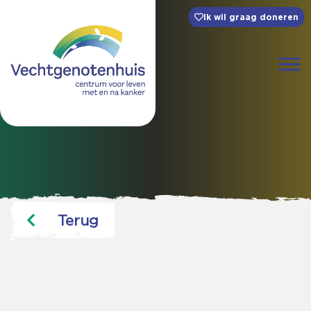
Ik wil graag doneren
Terug