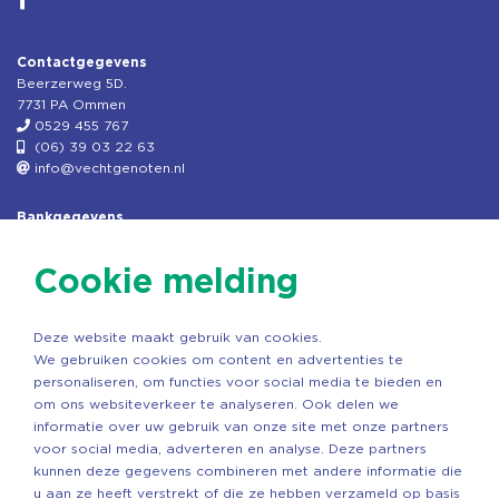
Contactgegevens
Beerzerweg 5D.
7731 PA Ommen
0529 455 767
(06) 39 03 22 63
info@vechtgenoten.nl
Bankgegevens
KVK: 08173948
Fiscaal: 819280288
Cookie melding
Rek.nr: NL85RABO0127579230
t.n.v. Stichting Vechtgenoten
Deze website maakt gebruik van cookies.
Copyright ©2026 Vechtgenoten
We gebruiken cookies om content en advertenties te
Ontwerp: StandOut Reclame
personaliseren, om functies voor social media te bieden en
om ons websiteverkeer te analyseren. Ook delen we
informatie over uw gebruik van onze site met onze partners
voor social media, adverteren en analyse. Deze partners
kunnen deze gegevens combineren met andere informatie die
u aan ze heeft verstrekt of die ze hebben verzameld op basis