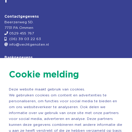
Contactgegevens
Beerzerweg 5D.
7731 PA Ommen
0529 455 767
(06) 39 03 22 63
info@vechtgenoten.nl
Bankgegevens
KVK: 08173948
Fiscaal: 819280288
Cookie melding
Rek.nr: NL85RABO0127579230
t.n.v. Stichting Vechtgenoten
Deze website maakt gebruik van cookies.
Copyright ©2026 Vechtgenoten
We gebruiken cookies om content en advertenties te
Ontwerp: StandOut Reclame
personaliseren, om functies voor social media te bieden en
om ons websiteverkeer te analyseren. Ook delen we
informatie over uw gebruik van onze site met onze partners
voor social media, adverteren en analyse. Deze partners
kunnen deze gegevens combineren met andere informatie die
u aan ze heeft verstrekt of die ze hebben verzameld op basis