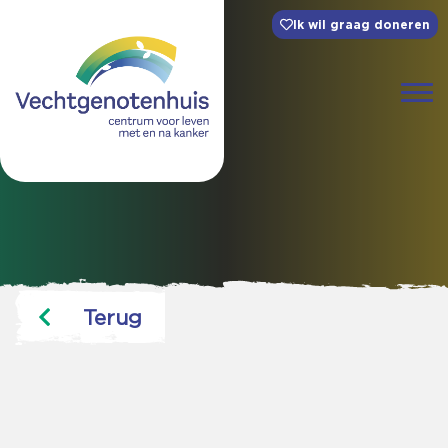
Ik wil graag doneren
Terug