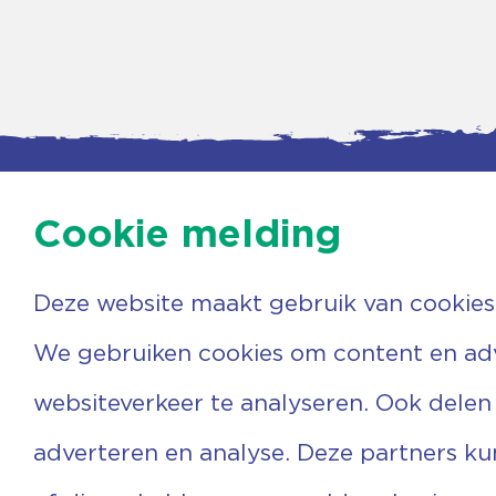
Cookie melding
Deze website maakt gebruik van cookies
Contac
Agenda
Beerzer
Nieuws
7731 PA
We gebruiken cookies om content en adve
Nieuwsbrief
0529 
Over ons
(06) 3
websiteverkeer te analyseren. Ook delen
Vrijwilligers
info@v
Ervaringen
adverteren en analyse. Deze partners k
Steun ons
Privacyverklaring