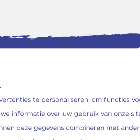
.
tgegevens
Bankgegevens
weg 5D.
KVK: 08173948
 Ommen
Fiscaal: 819280288
rtenties te personaliseren, om functies vo
455 767
Rek.nr: NL85RABO0127579230
9 03 22 63
t.n.v. Stichting Vechtgenoten
 we informatie over uw gebruik van onze sit
echtgenoten.nl
unnen deze gegevens combineren met andere 