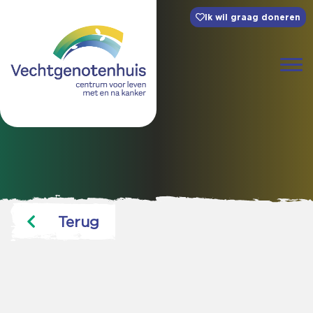
Ik wil graag doneren
Terug