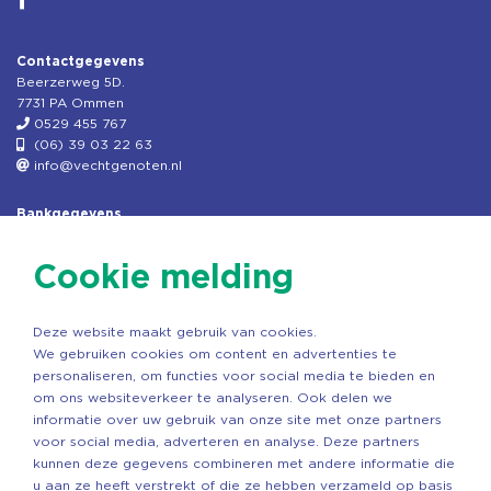
Contactgegevens
Beerzerweg 5D.
7731 PA Ommen
0529 455 767
(06) 39 03 22 63
info@vechtgenoten.nl
Bankgegevens
KVK: 08173948
Fiscaal: 819280288
Cookie melding
Rek.nr: NL85RABO0127579230
t.n.v. Stichting Vechtgenoten
Deze website maakt gebruik van cookies.
Copyright ©2026 Vechtgenoten
We gebruiken cookies om content en advertenties te
Ontwerp: StandOut Reclame
personaliseren, om functies voor social media te bieden en
om ons websiteverkeer te analyseren. Ook delen we
informatie over uw gebruik van onze site met onze partners
voor social media, adverteren en analyse. Deze partners
kunnen deze gegevens combineren met andere informatie die
u aan ze heeft verstrekt of die ze hebben verzameld op basis