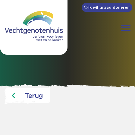
Ik wil graag doneren
Terug