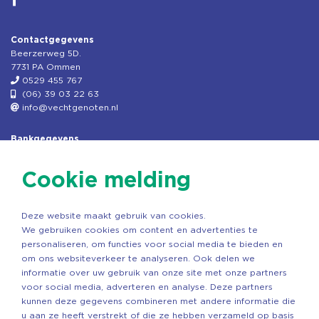
Contactgegevens
Beerzerweg 5D.
7731 PA Ommen
0529 455 767
(06) 39 03 22 63
info@vechtgenoten.nl
Bankgegevens
KVK: 08173948
Fiscaal: 819280288
Cookie melding
Rek.nr: NL85RABO0127579230
t.n.v. Stichting Vechtgenoten
Deze website maakt gebruik van cookies.
Copyright ©2026 Vechtgenoten
We gebruiken cookies om content en advertenties te
Ontwerp: StandOut Reclame
personaliseren, om functies voor social media te bieden en
om ons websiteverkeer te analyseren. Ook delen we
informatie over uw gebruik van onze site met onze partners
voor social media, adverteren en analyse. Deze partners
kunnen deze gegevens combineren met andere informatie die
u aan ze heeft verstrekt of die ze hebben verzameld op basis