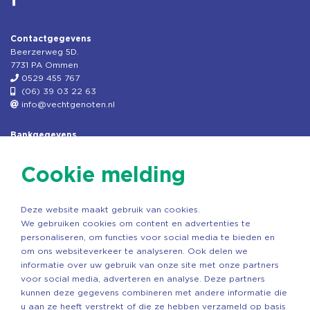
Contactgegevens
Beerzerweg 5D.
7731 PA Ommen
0529 455 767
(06) 39 03 22 63
info@vechtgenoten.nl
Bankgegevens
KVK: 08173948
Fiscaal: 819280288
Cookie melding
Rek.nr: NL85RABO0127579230
t.n.v. Stichting Vechtgenoten
Deze website maakt gebruik van cookies.
Copyright ©2026 Vechtgenoten
We gebruiken cookies om content en advertenties te
Ontwerp: StandOut Reclame
personaliseren, om functies voor social media te bieden en
om ons websiteverkeer te analyseren. Ook delen we
informatie over uw gebruik van onze site met onze partners
voor social media, adverteren en analyse. Deze partners
kunnen deze gegevens combineren met andere informatie die
u aan ze heeft verstrekt of die ze hebben verzameld op basis