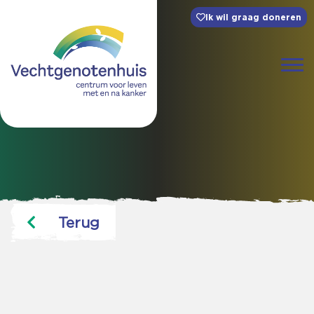
Ik wil graag doneren
Terug