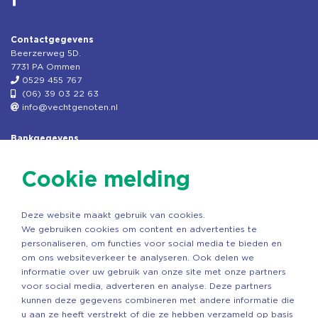
Contactgegevens
Beerzerweg 5D.
7731 PA Ommen
0529 455 767
(06) 39 03 22 63
info@vechtgenoten.nl
Bankgegevens
KVK: 08173948
Fiscaal: 819280288
Cookie melding
Rek.nr: NL85RABO0127579230
t.n.v. Stichting Vechtgenoten
Deze website maakt gebruik van cookies.
Copyright ©2026 Vechtgenoten
We gebruiken cookies om content en advertenties te
Ontwerp: StandOut Reclame
personaliseren, om functies voor social media te bieden en
om ons websiteverkeer te analyseren. Ook delen we
informatie over uw gebruik van onze site met onze partners
voor social media, adverteren en analyse. Deze partners
kunnen deze gegevens combineren met andere informatie die
u aan ze heeft verstrekt of die ze hebben verzameld op basis