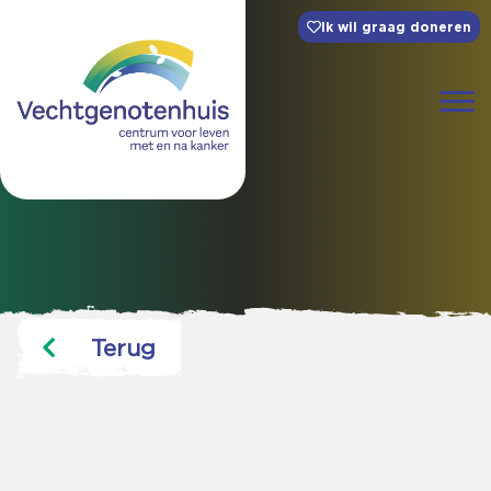
Ik wil graag doneren
Terug