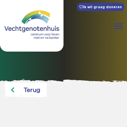
Ik wil graag doneren
Terug