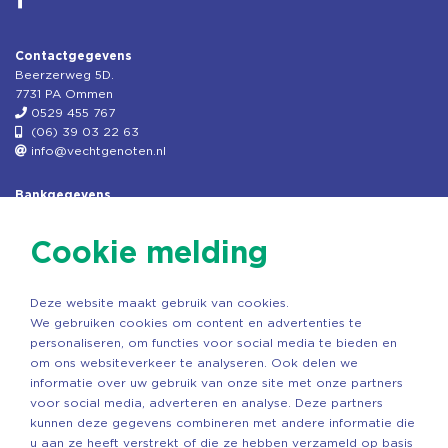
Contactgegevens
Beerzerweg 5D.
7731 PA Ommen
0529 455 767
(06) 39 03 22 63
info@vechtgenoten.nl
Bankgegevens
KVK: 08173948
Fiscaal: 819280288
Cookie melding
Rek.nr: NL85RABO0127579230
t.n.v. Stichting Vechtgenoten
Deze website maakt gebruik van cookies.
Copyright ©2026 Vechtgenoten
We gebruiken cookies om content en advertenties te
Ontwerp: StandOut Reclame
personaliseren, om functies voor social media te bieden en
om ons websiteverkeer te analyseren. Ook delen we
informatie over uw gebruik van onze site met onze partners
voor social media, adverteren en analyse. Deze partners
kunnen deze gegevens combineren met andere informatie die
u aan ze heeft verstrekt of die ze hebben verzameld op basis