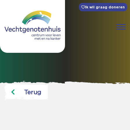
Ik wil graag doneren
Terug