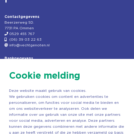
Contactgegevens
Beerzerweg 5D.
7731 PA Ommen
0529 455 767
(06) 39 03 22 63
info@vechtgenoten.nl
Bankgegevens
KVK: 08173948
Fiscaal: 819280288
Cookie melding
Rek.nr: NL85RABO0127579230
t.n.v. Stichting Vechtgenoten
Deze website maakt gebruik van cookies.
Copyright ©2026 Vechtgenoten
We gebruiken cookies om content en advertenties te
Ontwerp: StandOut Reclame
personaliseren, om functies voor social media te bieden en
om ons websiteverkeer te analyseren. Ook delen we
informatie over uw gebruik van onze site met onze partners
voor social media, adverteren en analyse. Deze partners
kunnen deze gegevens combineren met andere informatie die
u aan ze heeft verstrekt of die ze hebben verzameld op basis