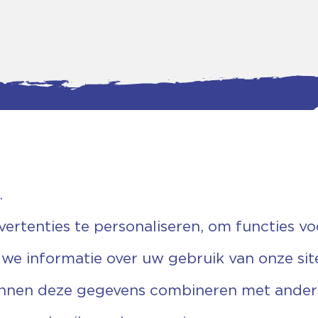
.
tgegevens
Bankgegevens
weg 5D.
KVK: 08173948
 Ommen
Fiscaal: 819280288
rtenties te personaliseren, om functies vo
455 767
Rek.nr: NL85RABO0127579230
9 03 22 63
t.n.v. Stichting Vechtgenoten
 we informatie over uw gebruik van onze sit
echtgenoten.nl
unnen deze gegevens combineren met andere 