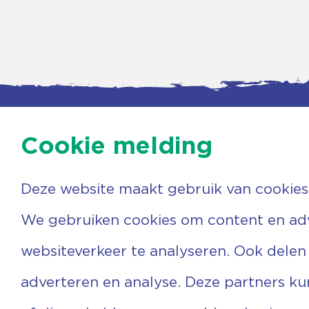
Cookie melding
Deze website maakt gebruik van cookies
Contac
Agenda
Beerzer
Nieuws
7731 PA
We gebruiken cookies om content en adve
Nieuwsbrief
0529 
Over ons
(06) 3
websiteverkeer te analyseren. Ook delen
Vrijwilligers
info@v
Ervaringen
adverteren en analyse. Deze partners k
Steun ons
Privacyverklaring