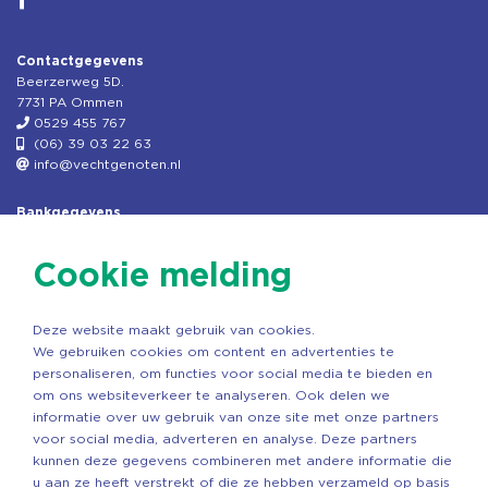
Contactgegevens
Beerzerweg 5D.
7731 PA Ommen
0529 455 767
(06) 39 03 22 63
info@vechtgenoten.nl
Bankgegevens
KVK: 08173948
Fiscaal: 819280288
Cookie melding
Rek.nr: NL85RABO0127579230
t.n.v. Stichting Vechtgenoten
Deze website maakt gebruik van cookies.
Copyright ©2026 Vechtgenoten
We gebruiken cookies om content en advertenties te
Ontwerp: StandOut Reclame
personaliseren, om functies voor social media te bieden en
om ons websiteverkeer te analyseren. Ook delen we
informatie over uw gebruik van onze site met onze partners
voor social media, adverteren en analyse. Deze partners
kunnen deze gegevens combineren met andere informatie die
u aan ze heeft verstrekt of die ze hebben verzameld op basis