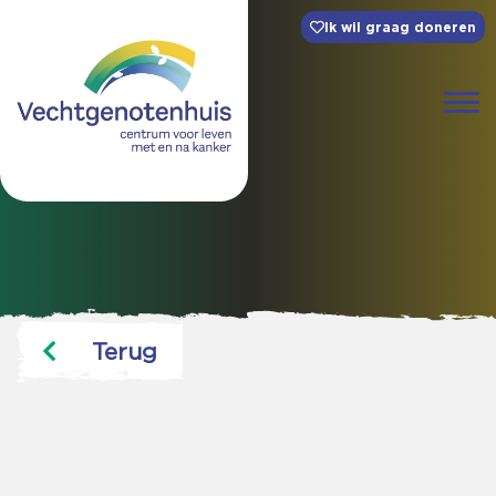
Ik wil graag doneren
Terug