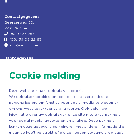
Contactgegevens
Beerzerweg 5D.
7731 PA Ommen
0529 455 767
(06) 39 03 22 63
info@vechtgenoten.nl
Bankgegevens
KVK: 08173948
Fiscaal: 819280288
Cookie melding
Rek.nr: NL85RABO0127579230
t.n.v. Stichting Vechtgenoten
Deze website maakt gebruik van cookies.
Copyright ©2026 Vechtgenoten
We gebruiken cookies om content en advertenties te
Ontwerp: StandOut Reclame
personaliseren, om functies voor social media te bieden en
om ons websiteverkeer te analyseren. Ook delen we
informatie over uw gebruik van onze site met onze partners
voor social media, adverteren en analyse. Deze partners
kunnen deze gegevens combineren met andere informatie die
u aan ze heeft verstrekt of die ze hebben verzameld op basis