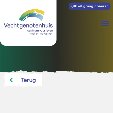
Ik wil graag doneren
Terug