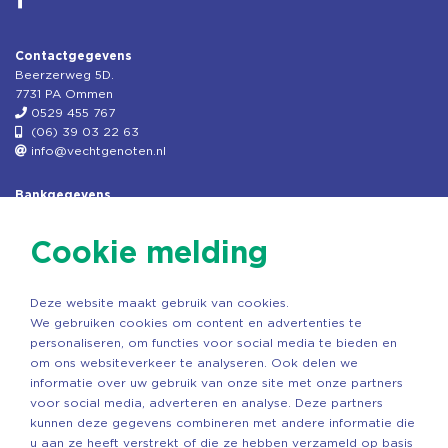
Contactgegevens
Beerzerweg 5D.
7731 PA Ommen
0529 455 767
(06) 39 03 22 63
info@vechtgenoten.nl
Bankgegevens
KVK: 08173948
Fiscaal: 819280288
Cookie melding
Rek.nr: NL85RABO0127579230
t.n.v. Stichting Vechtgenoten
Deze website maakt gebruik van cookies.
Copyright ©2026 Vechtgenoten
We gebruiken cookies om content en advertenties te
Ontwerp: StandOut Reclame
personaliseren, om functies voor social media te bieden en
om ons websiteverkeer te analyseren. Ook delen we
informatie over uw gebruik van onze site met onze partners
voor social media, adverteren en analyse. Deze partners
kunnen deze gegevens combineren met andere informatie die
u aan ze heeft verstrekt of die ze hebben verzameld op basis