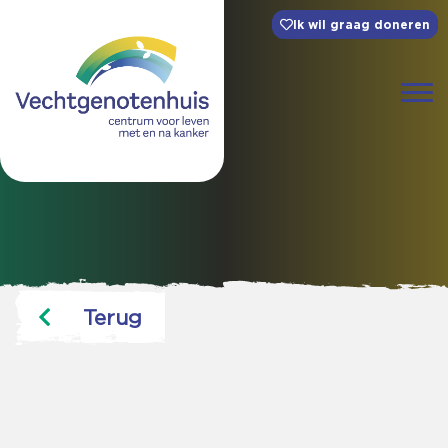
Ik wil graag doneren
Terug