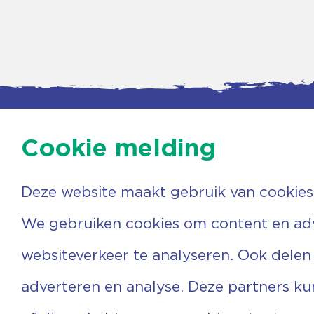
Cookie melding
Deze website maakt gebruik van cookies
Contac
Agenda
Beerzer
Nieuws
7731 PA
We gebruiken cookies om content en adve
Nieuwsbrief
0529 
Over ons
(06) 3
websiteverkeer te analyseren. Ook delen
Vrijwilligers
info@v
Ervaringen
adverteren en analyse. Deze partners k
Steun ons
Privacyverklaring