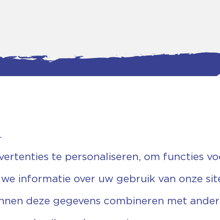
.
tgegevens
Bankgegevens
weg 5D.
KVK: 08173948
 Ommen
Fiscaal: 819280288
rtenties te personaliseren, om functies vo
455 767
Rek.nr: NL85RABO0127579230
9 03 22 63
t.n.v. Stichting Vechtgenoten
 we informatie over uw gebruik van onze sit
echtgenoten.nl
unnen deze gegevens combineren met andere 