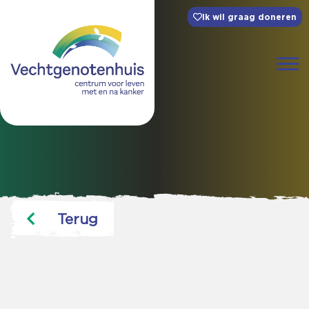
Ik wil graag doneren
Terug