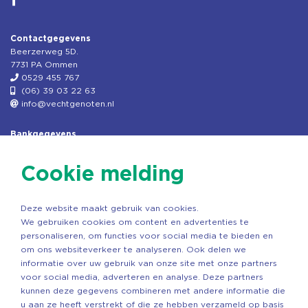
Contactgegevens
Beerzerweg 5D.
7731 PA Ommen
0529 455 767
(06) 39 03 22 63
info@vechtgenoten.nl
Bankgegevens
KVK: 08173948
Fiscaal: 819280288
Cookie melding
Rek.nr: NL85RABO0127579230
t.n.v. Stichting Vechtgenoten
Deze website maakt gebruik van cookies.
Copyright ©2026 Vechtgenoten
We gebruiken cookies om content en advertenties te
Ontwerp: StandOut Reclame
personaliseren, om functies voor social media te bieden en
om ons websiteverkeer te analyseren. Ook delen we
informatie over uw gebruik van onze site met onze partners
voor social media, adverteren en analyse. Deze partners
kunnen deze gegevens combineren met andere informatie die
u aan ze heeft verstrekt of die ze hebben verzameld op basis