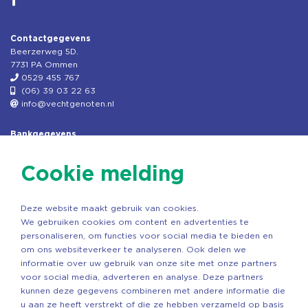
Contactgegevens
Beerzerweg 5D.
7731 PA Ommen
0529 455 767
(06) 39 03 22 63
info@vechtgenoten.nl
Bankgegevens
KVK: 08173948
Fiscaal: 819280288
Cookie melding
Rek.nr: NL85RABO0127579230
t.n.v. Stichting Vechtgenoten
Deze website maakt gebruik van cookies.
Copyright ©2026 Vechtgenoten
We gebruiken cookies om content en advertenties te
Ontwerp: StandOut Reclame
personaliseren, om functies voor social media te bieden en
om ons websiteverkeer te analyseren. Ook delen we
informatie over uw gebruik van onze site met onze partners
voor social media, adverteren en analyse. Deze partners
kunnen deze gegevens combineren met andere informatie die
u aan ze heeft verstrekt of die ze hebben verzameld op basis