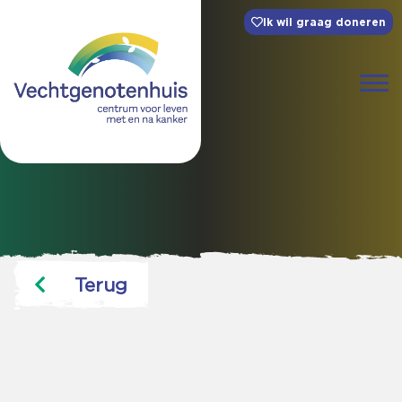
Ik wil graag doneren
Terug