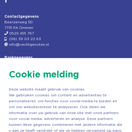
Contactgegevens
Beerzerweg 5D.
7731 PA Ommen
0529 455 767
(06) 39 03 22 63
info@vechtgenoten.nl
Bankgegevens
KVK: 08173948
Fiscaal: 819280288
Cookie melding
Rek.nr: NL85RABO0127579230
t.n.v. Stichting Vechtgenoten
Deze website maakt gebruik van cookies.
Copyright ©2026 Vechtgenoten
We gebruiken cookies om content en advertenties te
Ontwerp: StandOut Reclame
personaliseren, om functies voor social media te bieden en
om ons websiteverkeer te analyseren. Ook delen we
informatie over uw gebruik van onze site met onze partners
voor social media, adverteren en analyse. Deze partners
kunnen deze gegevens combineren met andere informatie die
u aan ze heeft verstrekt of die ze hebben verzameld op basis