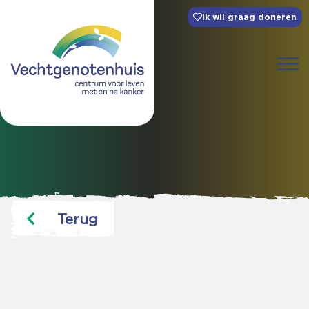
Ik wil graag doneren
Terug